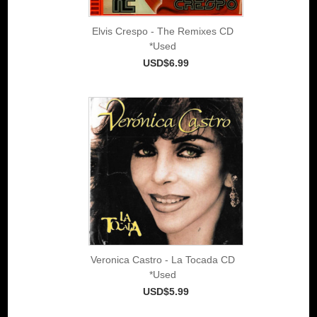
Elvis Crespo - The Remixes CD
*Used
USD$6.99
Veronica Castro - La Tocada CD
*Used
USD$5.99