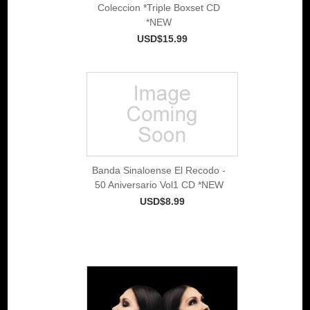
Coleccion *Triple Boxset CD
*NEW
USD$15.99
Banda Sinaloense El Recodo -
50 Aniversario Vol1 CD *NEW
USD$8.99