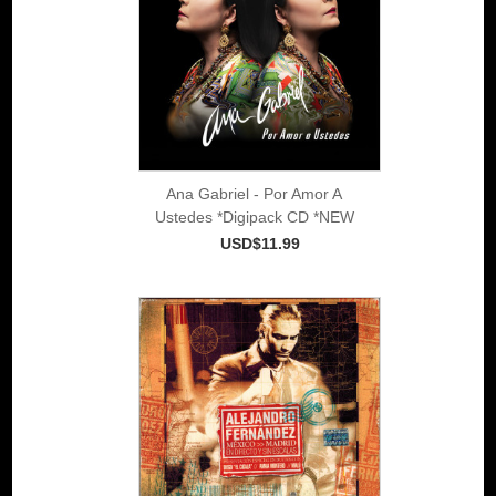
Ana Gabriel - Por Amor A
Ustedes *Digipack CD *NEW
USD$11.99